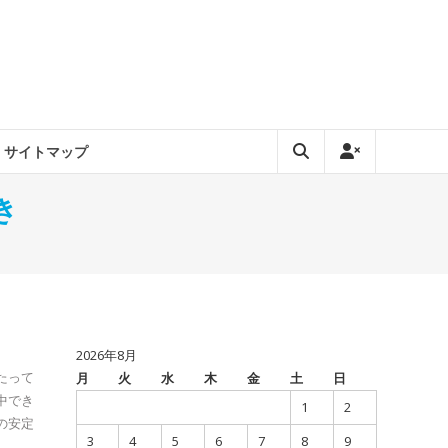
サイトマップ
き
2026年8月
たって
月
火
水
木
金
土
日
中でき
1
2
の安定
3
4
5
6
7
8
9