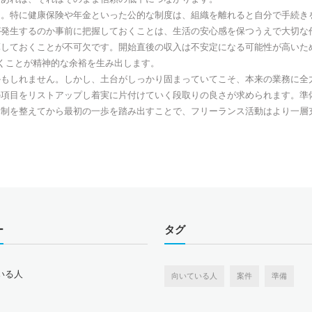
ん。特に健康保険や年金といった公的な制度は、組織を離れると自分で手続き
が発生するのか事前に把握しておくことは、生活の安心感を保つうえで大切な
算しておくことが不可欠です。開始直後の収入は不安定になる可能性が高いた
くことが精神的な余裕を生み出します。
かもしれません。しかし、土台がしっかり固まっていてこそ、本来の業務に全
の項目をリストアップし着実に片付けていく段取りの良さが求められます。準
体制を整えてから最初の一歩を踏み出すことで、フリーランス活動はより一層
ー
タグ
いる人
向いている人
案件
準備