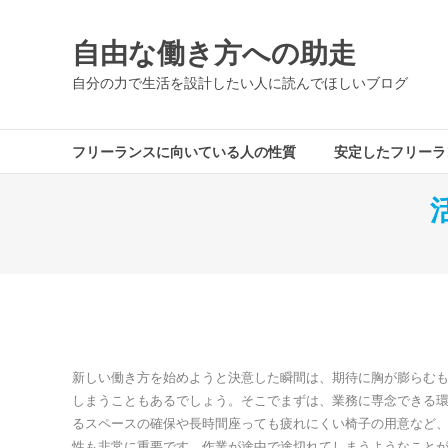
コ
ン
自由な働き方への助走
テ
ン
自分の力で生活を設計したい人に読んでほしいブログ
ツ
へ
ス
フリーランスに向いている人の性質
安定したフリーラ
キ
ッ
プ
新しい働き方を始めようと決意した瞬間は、期待に胸が膨らむ
しまうこともあるでしょう。そこでまずは、業務に専念できる
るスペースの確保や長時間座っても疲れにくい椅子の用意など
性も非常に重要です。作業が途中で途切れてしまうようなこと