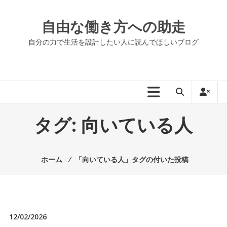
コ
ン
自由な働き方への助走
テ
ン
自分の力で生活を設計したい人に読んでほしいブログ
ツ
へ
ス
キ
ッ
プ
タグ:
向いている人
ホーム
⁄
「向いている人」タグの付いた投稿
12/02/2026