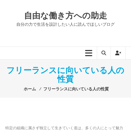
コ
ン
自由な働き方への助走
テ
ン
自分の力で生活を設計したい人に読んでほしいブログ
ツ
へ
ス
キ
ッ
プ
フリーランスに向いている人の
性質
ホーム
⁄
フリーランスに向いている人の性質
特定の組織に属さず独立して生きていく道は、多くの人にとって魅力