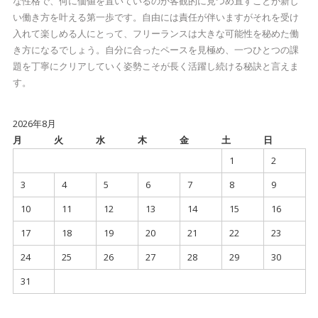
な性格で、何に価値を置いているのか客観的に見つめ直すことが新し
い働き方を叶える第一歩です。自由には責任が伴いますがそれを受け
入れて楽しめる人にとって、フリーランスは大きな可能性を秘めた働
き方になるでしょう。自分に合ったペースを見極め、一つひとつの課
題を丁寧にクリアしていく姿勢こそが長く活躍し続ける秘訣と言えま
す。
2026年8月
月
火
水
木
金
土
日
1
2
3
4
5
6
7
8
9
10
11
12
13
14
15
16
17
18
19
20
21
22
23
24
25
26
27
28
29
30
31