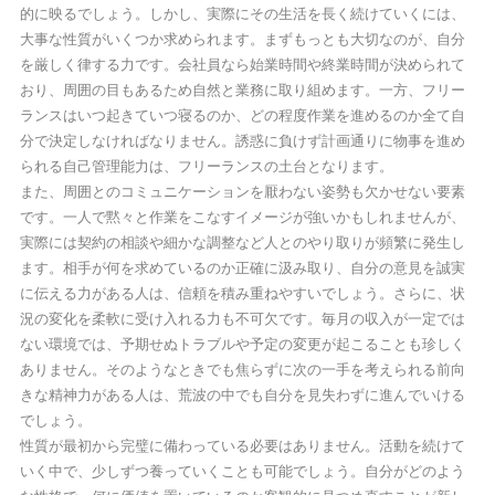
的に映るでしょう。しかし、実際にその生活を長く続けていくには、
大事な性質がいくつか求められます。まずもっとも大切なのが、自分
を厳しく律する力です。会社員なら始業時間や終業時間が決められて
おり、周囲の目もあるため自然と業務に取り組めます。一方、フリー
ランスはいつ起きていつ寝るのか、どの程度作業を進めるのか全て自
分で決定しなければなりません。誘惑に負けず計画通りに物事を進め
られる自己管理能力は、フリーランスの土台となります。
また、周囲とのコミュニケーションを厭わない姿勢も欠かせない要素
です。一人で黙々と作業をこなすイメージが強いかもしれませんが、
実際には契約の相談や細かな調整など人とのやり取りが頻繁に発生し
ます。相手が何を求めているのか正確に汲み取り、自分の意見を誠実
に伝える力がある人は、信頼を積み重ねやすいでしょう。さらに、状
況の変化を柔軟に受け入れる力も不可欠です。毎月の収入が一定では
ない環境では、予期せぬトラブルや予定の変更が起こることも珍しく
ありません。そのようなときでも焦らずに次の一手を考えられる前向
きな精神力がある人は、荒波の中でも自分を見失わずに進んでいける
でしょう。
性質が最初から完璧に備わっている必要はありません。活動を続けて
いく中で、少しずつ養っていくことも可能でしょう。自分がどのよう